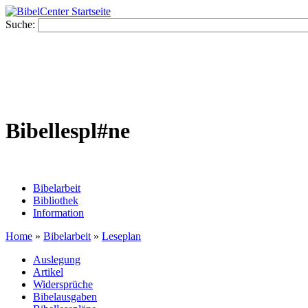
Suche:
Bibellespl#ne
Bibelarbeit
Bibliothek
Information
Home
»
Bibelarbeit
»
Leseplan
Auslegung
Artikel
Widersprüche
Bibelausgaben