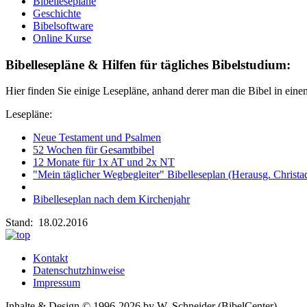
Bibellesepläne
Geschichte
Bibelsoftware
Online Kurse
Bibellesepläne & Hilfen für tägliches Bibelstudium:
Hier finden Sie einige Lesepläne, anhand derer man die Bibel in ein
Lesepläne:
Neue Testament und Psalmen
52 Wochen für Gesamtbibel
12 Monate für 1x AT und 2x NT
"Mein täglicher Wegbegleiter" Bibelleseplan (Herausg. Christa
Bibelleseplan nach dem Kirchenjahr
Stand: 18.02.2016
Kontakt
Datenschutzhinweise
Impressum
Inhalte & Design © 1996-2026 by W. Schneider (BibelCenter)