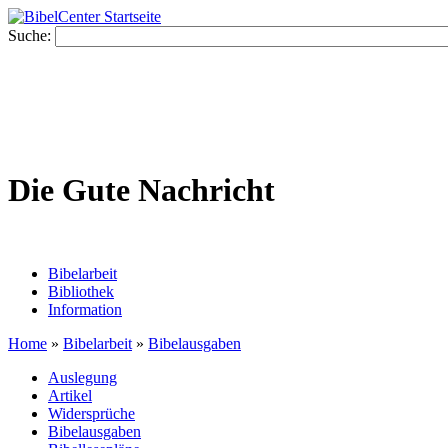
Suche:
Die Gute Nachricht
Bibelarbeit
Bibliothek
Information
Home
»
Bibelarbeit
»
Bibelausgaben
Auslegung
Artikel
Widersprüche
Bibelausgaben