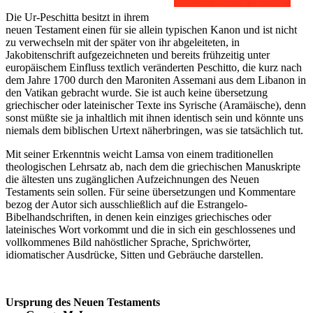
Die Ur-Peschitta besitzt in ihrem
neuen Testament einen für sie allein typischen Kanon und ist nicht
zu verwechseln mit der später von ihr abgeleiteten, in
Jakobitenschrift aufgezeichneten und bereits frühzeitig unter
europäischem Einfluss textlich veränderten Peschitto, die kurz nach
dem Jahre 1700 durch den Maroniten Assemani aus dem Libanon in
den Vatikan gebracht wurde. Sie ist auch keine übersetzung
griechischer oder lateinischer Texte ins Syrische (Aramäische), denn
sonst müßte sie ja inhaltlich mit ihnen identisch sein und könnte uns
niemals dem biblischen Urtext näherbringen, was sie tatsächlich tut.
Mit seiner Erkenntnis weicht Lamsa von einem traditionellen
theologischen Lehrsatz ab, nach dem die griechischen Manuskripte
die ältesten uns zugänglichen Aufzeichnungen des Neuen
Testaments sein sollen. Für seine übersetzungen und Kommentare
bezog der Autor sich ausschließlich auf die Estrangelo-
Bibelhandschriften, in denen kein einziges griechisches oder
lateinisches Wort vorkommt und die in sich ein geschlossenes und
vollkommenes Bild nahöstlicher Sprache, Sprichwörter,
idiomatischer Ausdrücke, Sitten und Gebräuche darstellen.
Ursprung des Neuen Testaments