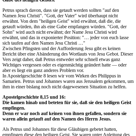
Petrus sprach davon, dass sie getauft werden sollten "auf den
Namen Jesu Christi". "Gott, der Vater" wird überhaupt nicht
erwähnt. Von dem "heiligen Geist" wird erwähnt, daß die, die
getauft würden, ihn als eine Gabe empfangen würden. "Gott, der
Sohn" wird auch nicht erwähnt; der Name Jesu Christi wird
erwähnt, und das in exponierter Position: "… jeder von euch lasse
sich taufen auf den Namen Jesu Christi …"
Zwischen Pfingsten und der Aufforderung Jesu gibt es keinen
Bericht über eine Abänderung des Wortlauts von Jesu Gebot. Dieser
Vers zeigt daher, daß Petrus entweder sehr schnell etwas ganz
Wichtiges vergessen oder es eigenmächtig geändert hatte — oder
aber es liegt ein ganz anderes Problem vor.
In Apostelgeschichte 8 lesen wir vom Wirken des Philippus in
Samarien. Petrus und Johannes waren aus Jerusalem gekommen, um
ihm in einer bislang noch nicht dagewesenen Situation zu helfen.
Apostelgeschichte 8,15 und 16:
Die kamen hinab und beteten für sie, daß sie den heiligen Geist
empfingen.
Denn er war noch auf keinen von ihnen gefallen, sondern sie
waren allein getauft auf den Namen des Herrn Jesus.
Als Petrus und Johannes für diese Gläubigen gebetet hatten,
empfingen diese den heiligen Geist. Sie waren unter Anleitung des