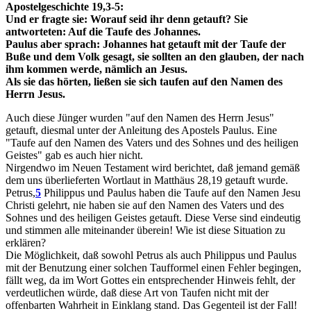
Apostelgeschichte 19,3-5:
Und er fragte sie: Worauf seid ihr denn getauft? Sie
antworteten: Auf die Taufe des Johannes.
Paulus aber sprach: Johannes hat getauft mit der Taufe der
Buße und dem Volk gesagt, sie sollten an den glauben, der nach
ihm kommen werde, nämlich an Jesus.
Als sie das hörten, ließen sie sich taufen auf den Namen des
Herrn Jesus.
Auch diese Jünger wurden "auf den Namen des Herrn Jesus"
getauft, diesmal unter der Anleitung des Apostels Paulus. Eine
"Taufe auf den Namen des Vaters und des Sohnes und des heiligen
Geistes" gab es auch hier nicht.
Nirgendwo im Neuen Testament wird berichtet, daß jemand gemäß
dem uns überlieferten Wortlaut in Matthäus 28,19 getauft wurde.
Petrus,
5
Philippus und Paulus haben die Taufe auf den Namen Jesu
Christi gelehrt, nie haben sie auf den Namen des Vaters und des
Sohnes und des heiligen Geistes getauft. Diese Verse sind eindeutig
und stimmen alle miteinander überein! Wie ist diese Situation zu
erklären?
Die Möglichkeit, daß sowohl Petrus als auch Philippus und Paulus
mit der Benutzung einer solchen Taufformel einen Fehler begingen,
fällt weg, da im Wort Gottes ein entsprechender Hinweis fehlt, der
verdeutlichen würde, daß diese Art von Taufen nicht mit der
offenbarten Wahrheit in Einklang stand. Das Gegenteil ist der Fall!