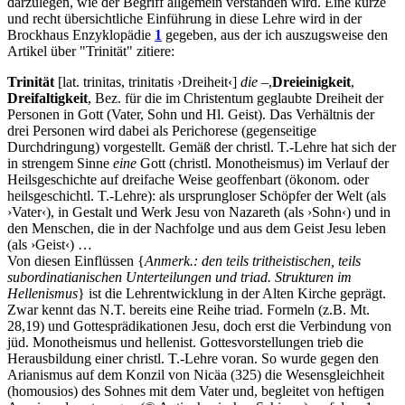
darzulegen, wie der Begriff allgemein verstanden wird. Eine kurze
und recht übersichtliche Einführung in diese Lehre wird in der
Brockhaus Enzyklopädie
1
gegeben, aus der ich auszugsweise den
Artikel über "Trinität" zitiere:
Trinität
[lat. trinitas, trinitatis ›Dreiheit‹]
die
–,
Dreieinigkeit
,
Dreifaltigkeit
, Bez. für die im Christentum geglaubte Dreiheit der
Personen in Gott (Vater, Sohn und Hl. Geist). Das Verhältnis der
drei Personen wird dabei als Perichorese (gegenseitige
Durchdringung) vorgestellt. Gemäß der christl. T.-Lehre hat sich der
in strengem Sinne
eine
Gott (christl. Monotheismus) im Verlauf der
Heilsgeschichte auf dreifache Weise geoffenbart (ökonom. oder
heilsgeschichtl. T.-Lehre): als ursprungloser Schöpfer der Welt (als
›Vater‹), in Gestalt und Werk Jesu von Nazareth (als ›Sohn‹) und in
den Menschen, die in der Nachfolge und aus dem Geist Jesu leben
(als ›Geist‹) …
Von diesen Einflüssen {
Anmerk.: den teils tritheistischen, teils
subordinatianischen Unterteilungen und triad. Strukturen im
Hellenismus
} ist die Lehrentwicklung in der Alten Kirche geprägt.
Zwar kennt das N.T. bereits eine Reihe triad. Formeln (z.B. Mt.
28,19) und Gottesprädikationen Jesu, doch erst die Verbindung von
jüd. Monotheismus und hellenist. Gottesvorstellungen trieb die
Herausbildung einer christl. T.-Lehre voran. So wurde gegen den
Arianismus auf dem Konzil von Nicäa (325) die Wesensgleichheit
(homousios) des Sohnes mit dem Vater und, begleitet von heftigen