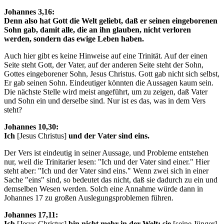
Johannes 3,16:
Denn also hat Gott die Welt geliebt, daß er seinen eingeborenen
Sohn gab, damit alle, die an ihn glauben, nicht verloren
werden, sondern das ewige Leben haben.
Auch hier gibt es keine Hinweise auf eine Trinität. Auf der einen
Seite steht Gott, der Vater, auf der anderen Seite steht der Sohn,
Gottes eingeborener Sohn, Jesus Christus. Gott gab nicht sich selbst,
Er gab seinen Sohn. Eindeutiger könnten die Aussagen kaum sein.
Die nächste Stelle wird meist angeführt, um zu zeigen, daß Vater
und Sohn ein und derselbe sind. Nur ist es das, was in dem Vers
steht?
Johannes 10,30:
Ich
[Jesus Christus]
und der Vater sind eins.
Der Vers ist eindeutig in seiner Aussage, und Probleme entstehen
nur, weil die Trinitarier lesen: "Ich und der Vater sind einer." Hier
steht aber: "Ich und der Vater sind eins." Wenn zwei sich in einer
Sache "eins" sind, so bedeutet das nicht, daß sie dadurch zu ein und
demselben Wesen werden. Solch eine Annahme würde dann in
Johannes 17 zu großen Auslegungsproblemen führen.
Johannes 17,11:
Ich
[Jesus Christus]
bin nicht mehr in der Welt; sie
[seine Jünger]