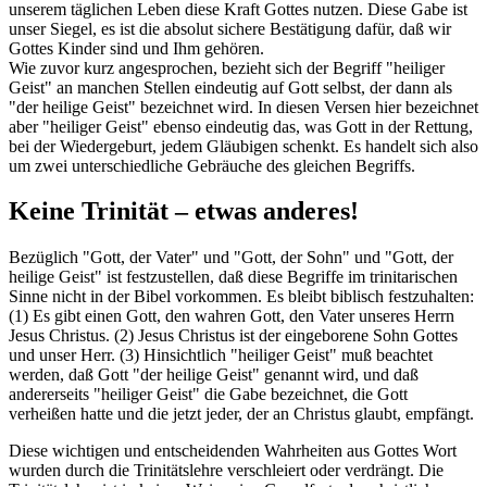
unserem täglichen Leben diese Kraft Gottes nutzen. Diese Gabe ist
unser Siegel, es ist die absolut sichere Bestätigung dafür, daß wir
Gottes Kinder sind und Ihm gehören.
Wie zuvor kurz angesprochen, bezieht sich der Begriff "heiliger
Geist" an manchen Stellen eindeutig auf Gott selbst, der dann als
"der heilige Geist" bezeichnet wird. In diesen Versen hier bezeichnet
aber "heiliger Geist" ebenso eindeutig das, was Gott in der Rettung,
bei der Wiedergeburt, jedem Gläubigen schenkt. Es handelt sich also
um zwei unterschiedliche Gebräuche des gleichen Begriffs.
Keine Trinität – etwas anderes!
Bezüglich "Gott, der Vater" und "Gott, der Sohn" und "Gott, der
heilige Geist" ist festzustellen, daß diese Begriffe im trinitarischen
Sinne nicht in der Bibel vorkommen. Es bleibt biblisch festzuhalten:
(1) Es gibt einen Gott, den wahren Gott, den Vater unseres Herrn
Jesus Christus. (2) Jesus Christus ist der eingeborene Sohn Gottes
und unser Herr. (3) Hinsichtlich "heiliger Geist" muß beachtet
werden, daß Gott "der heilige Geist" genannt wird, und daß
andererseits "heiliger Geist" die Gabe bezeichnet, die Gott
verheißen hatte und die jetzt jeder, der an Christus glaubt, empfängt.
Diese wichtigen und entscheidenden Wahrheiten aus Gottes Wort
wurden durch die Trinitätslehre verschleiert oder verdrängt. Die