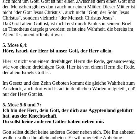
sich nicht um Gott. Gott ist nur einer. Zwischen dem einen Gott und
den Menschen gibt es dann auch nur einen Mittler. Dieser Mittler ist
nicht "der Gott Jesus Christus", auch nicht "Gott, der Sohn Jesus
Christus", sondern vielmehr "der Mensch Christus Jesus".
Daß Gott allein Gott ist, ist nicht erst durch Paulus in seinem Brief
an Timotheus dargelegt worden; es ist eine Wahrheit, die bereits im
Alten Testament offenbart war.
5. Mose 6,4:
Höre, Israel, der Herr ist unser Gott, der Herr allein.
Hier ist nicht von einem dreifaltigen Herrn die Rede, genausowenig
wie von einem dreieinigen Gott. Hier ist von einem Herrn die Rede,
der allein Israels Gott ist.
Im Gesetz und den Zehn Geboten kommt die gleiche Wahrheit zum
Ausdruck, auch dort wird Israel in deutlichen Worten mitgeteilt, daß
nur der Herr Gott ist.
5. Mose 5,6 und 7:
Ich bin der Herr, dein Gott, der dich aus Ägyptenland geführt
hat, aus der Knechtschaft.
Du sollst keine anderen Götter haben neben mir.
Gott selbst duldet keine anderen Götter neben sich. Die Ihn anbeten
wollen, sollen Ihn allein anbeten. Er will ungeteilte Anbetung.