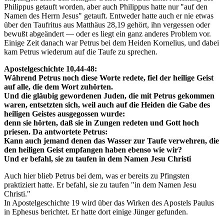
Philippus getauft worden, aber auch Philippus hatte nur "auf den
Namen des Herrn Jesus" getauft. Entweder hatte auch er nie etwas
über den Taufritus aus Matthäus 28,19 gehört, ihn vergessen oder
bewußt abgeändert — oder es liegt ein ganz anderes Problem vor.
Einige Zeit danach war Petrus bei dem Heiden Kornelius, und dabei
kam Petrus wiederum auf die Taufe zu sprechen.
Apostelgeschichte 10,44-48:
Während Petrus noch diese Worte redete, fiel der heilige Geist
auf alle, die dem Wort zuhörten.
Und die gläubig gewordenen Juden, die mit Petrus gekommen
waren, entsetzten sich, weil auch auf die Heiden die Gabe des
heiligen Geistes ausgegossen wurde:
denn sie hörten, daß sie in Zungen redeten und Gott hoch
priesen. Da antwortete Petrus:
Kann auch jemand denen das Wasser zur Taufe verwehren, die
den heiligen Geist empfangen haben ebenso wie wir?
Und er befahl, sie zu taufen in dem Namen Jesu Christi
Auch hier blieb Petrus bei dem, was er bereits zu Pfingsten
praktiziert hatte. Er befahl, sie zu taufen "in dem Namen Jesu
Christi."
In Apostelgeschichte 19 wird über das Wirken des Apostels Paulus
in Ephesus berichtet. Er hatte dort einige Jünger gefunden.