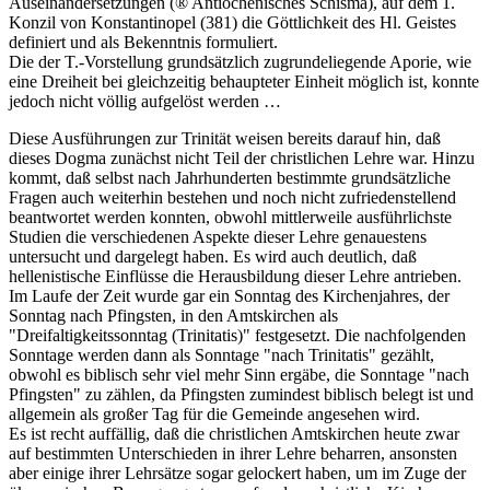
Auseinandersetzungen (® Antiochenisches Schisma), auf dem 1.
Konzil von Konstantinopel (381) die Göttlichkeit des Hl. Geistes
definiert und als Bekenntnis formuliert.
Die der T.-Vorstellung grundsätzlich zugrundeliegende Aporie, wie
eine Dreiheit bei gleichzeitig behaupteter Einheit möglich ist, konnte
jedoch nicht völlig aufgelöst werden …
Diese Ausführungen zur Trinität weisen bereits darauf hin, daß
dieses Dogma zunächst nicht Teil der christlichen Lehre war. Hinzu
kommt, daß selbst nach Jahrhunderten bestimmte grundsätzliche
Fragen auch weiterhin bestehen und noch nicht zufriedenstellend
beantwortet werden konnten, obwohl mittlerweile ausführlichste
Studien die verschiedenen Aspekte dieser Lehre genauestens
untersucht und dargelegt haben. Es wird auch deutlich, daß
hellenistische Einflüsse die Herausbildung dieser Lehre antrieben.
Im Laufe der Zeit wurde gar ein Sonntag des Kirchenjahres, der
Sonntag nach Pfingsten, in den Amtskirchen als
"Dreifaltigkeitssonntag (Trinitatis)" festgesetzt. Die nachfolgenden
Sonntage werden dann als Sonntage "nach Trinitatis" gezählt,
obwohl es biblisch sehr viel mehr Sinn ergäbe, die Sonntage "nach
Pfingsten" zu zählen, da Pfingsten zumindest biblisch belegt ist und
allgemein als großer Tag für die Gemeinde angesehen wird.
Es ist recht auffällig, daß die christlichen Amtskirchen heute zwar
auf bestimmten Unterschieden in ihrer Lehre beharren, ansonsten
aber einige ihrer Lehrsätze sogar gelockert haben, um im Zuge der