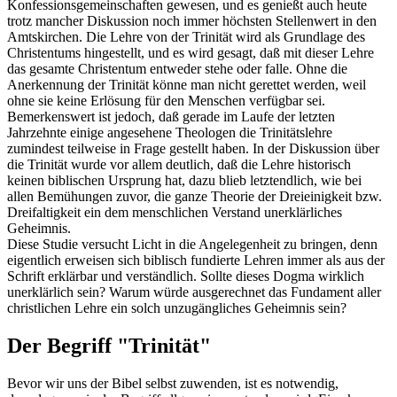
Konfessionsgemeinschaften gewesen, und es genießt auch heute
trotz mancher Diskussion noch immer höchsten Stellenwert in den
Amtskirchen. Die Lehre von der Trinität wird als Grundlage des
Christentums hingestellt, und es wird gesagt, daß mit dieser Lehre
das gesamte Christentum entweder stehe oder falle. Ohne die
Anerkennung der Trinität könne man nicht gerettet werden, weil
ohne sie keine Erlösung für den Menschen verfügbar sei.
Bemerkenswert ist jedoch, daß gerade im Laufe der letzten
Jahrzehnte einige angesehene Theologen die Trinitätslehre
zumindest teilweise in Frage gestellt haben. In der Diskussion über
die Trinität wurde vor allem deutlich, daß die Lehre historisch
keinen biblischen Ursprung hat, dazu blieb letztendlich, wie bei
allen Bemühungen zuvor, die ganze Theorie der Dreieinigkeit bzw.
Dreifaltigkeit ein dem menschlichen Verstand unerklärliches
Geheimnis.
Diese Studie versucht Licht in die Angelegenheit zu bringen, denn
eigentlich erweisen sich biblisch fundierte Lehren immer als aus der
Schrift erklärbar und verständlich. Sollte dieses Dogma wirklich
unerklärlich sein? Warum würde ausgerechnet das Fundament aller
christlichen Lehre ein solch unzugängliches Geheimnis sein?
Der Begriff "Trinität"
Bevor wir uns der Bibel selbst zuwenden, ist es notwendig,