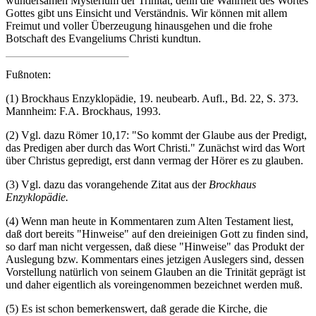
wundersamen Mysterium der Trinität, denn die Wahrheit des Wortes
Gottes gibt uns Einsicht und Verständnis. Wir können mit allem
Freimut und voller Überzeugung hinausgehen und die frohe
Botschaft des Evangeliums Christi kundtun.
Fußnoten:
(1) Brockhaus Enzyklopädie, 19. neubearb. Aufl., Bd. 22, S. 373.
Mannheim: F.A. Brockhaus, 1993.
(2) Vgl. dazu Römer 10,17: "So kommt der Glaube aus der Predigt,
das Predigen aber durch das Wort Christi." Zunächst wird das Wort
über Christus gepredigt, erst dann vermag der Hörer es zu glauben.
(3) Vgl. dazu das vorangehende Zitat aus der
Brockhaus
Enzyklopädie.
(4) Wenn man heute in Kommentaren zum Alten Testament liest,
daß dort bereits "Hinweise" auf den dreieinigen Gott zu finden sind,
so darf man nicht vergessen, daß diese "Hinweise" das Produkt der
Auslegung bzw. Kommentars eines jetzigen Auslegers sind, dessen
Vorstellung natürlich von seinem Glauben an die Trinität geprägt ist
und daher eigentlich als voreingenommen bezeichnet werden muß.
(5) Es ist schon bemerkenswert, daß gerade die Kirche, die