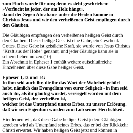
zum Fluch wurde für uns; denn es steht geschrieben:
»Verflucht ist jeder, der am Holz hängt«,
damit der Segen Abrahams unter die Heiden komme in
Christus Jesus und wir den verheißenen Geist empfingen durch
den Glauben.
Die Gläubigen empfangen den verheißenen heiligen Geist durch
den Glauben. Dieser heilige Geist ist eine Gabe, ein Geschenk
Gottes. Diese Gabe ist geistliche Kraft, sie wurde von Jesus Christus
"Kraft aus der Höhe" genannt, und jeder Gläubige kann sie in
seinem Leben nutzen.(10)
Ein Abschnitt in Epheser 1 enthält weitere aufschlußreiche
Einzelheiten über diese Gabe heiliger Geist.
Epheser 1,13 und 14:
In ihm seid auch ihr, die ihr das Wort der Wahrheit gehört
habt, nämlich das Evangelium von eurer Seligkeit - in ihm seid
auch ihr, als ihr gläubig wurdet, versiegelt worden mit dem
heiligen Geist, der verheißen ist,
welcher ist das Unterpfand unsres Erbes, zu unsrer Erlösung,
daß wir sein Eigentum würden zum Lob seiner Herrlichkeit.
Hier lernen wir, daß diese Gabe heiliger Geist jedem Gläubigen
gegeben wird als Unterpfand seines Erbes, das er bei der Rückkehr
Christi erwartet. Wir haben heiligen Geist jetzt und können in