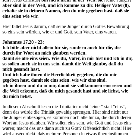
aber sind in der Welt, und ich komme zu dir. Heiliger Vater(8),
erhalte sie in deinem Namen, den du mir gegeben hast, daß sie
eins seien wie wir.
Hier bittet Jesus darum, daß seine Jünger durch Gottes Bewahrung
so eins sein würden, wie er und Gott, sein Vater, eins waren.
Johannes 17,20 - 23:
Ich bitte aber nicht allein für sie, sondern auch für die, die
durch ihr Wort an mich glauben werden,
damit sie alle eins seien. Wie du, Vater, in mir bist und ich in dir,
so sollen auch sie in uns sein, damit die Welt glaube, daß du
mich gesandt hast.
Und ich habe ihnen die Herrlichkeit gegeben, die du mir
gegeben hast, damit sie eins seien, wie wir eins sind,
ich in ihnen und du in mir, damit sie vollkommen eins seien und
die Welt erkenne, daß du mich gesandt hast und sie liebst, wie
du mich liebst.
In diesem Abschnitt lesen die Trinitarier nicht "einer" statt "eins",
denn das würde die Trinität gewaltig sprengen. Hier sind nicht nur
die Jünger einbezogen, es kommen noch alle hinzu, die durch deren
Wort an Jesus glauben. Wir sollen eins sein, wie Gott und Jesus eins
waren; macht das uns dann auch zu Gott? Offensichtlich nicht! Hier
wird ausgedrückt, daß mehrere Personen in etwas übereinstimmen,