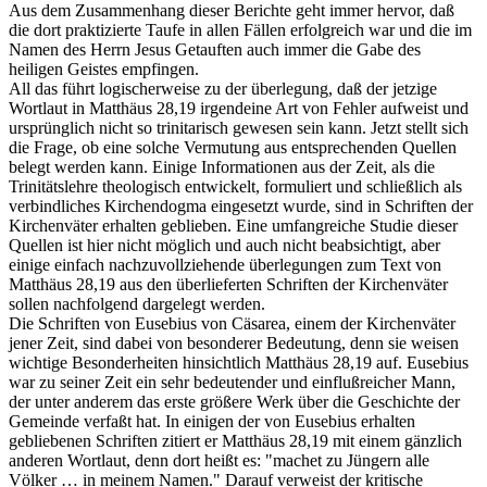
Aus dem Zusammenhang dieser Berichte geht immer hervor, daß
die dort praktizierte Taufe in allen Fällen erfolgreich war und die im
Namen des Herrn Jesus Getauften auch immer die Gabe des
heiligen Geistes empfingen.
All das führt logischerweise zu der überlegung, daß der jetzige
Wortlaut in Matthäus 28,19 irgendeine Art von Fehler aufweist und
ursprünglich nicht so trinitarisch gewesen sein kann. Jetzt stellt sich
die Frage, ob eine solche Vermutung aus entsprechenden Quellen
belegt werden kann. Einige Informationen aus der Zeit, als die
Trinitätslehre theologisch entwickelt, formuliert und schließlich als
verbindliches Kirchendogma eingesetzt wurde, sind in Schriften der
Kirchenväter erhalten geblieben. Eine umfangreiche Studie dieser
Quellen ist hier nicht möglich und auch nicht beabsichtigt, aber
einige einfach nachzuvollziehende überlegungen zum Text von
Matthäus 28,19 aus den überlieferten Schriften der Kirchenväter
sollen nachfolgend dargelegt werden.
Die Schriften von Eusebius von Cäsarea, einem der Kirchenväter
jener Zeit, sind dabei von besonderer Bedeutung, denn sie weisen
wichtige Besonderheiten hinsichtlich Matthäus 28,19 auf. Eusebius
war zu seiner Zeit ein sehr bedeutender und einflußreicher Mann,
der unter anderem das erste größere Werk über die Geschichte der
Gemeinde verfaßt hat. In einigen der von Eusebius erhalten
gebliebenen Schriften zitiert er Matthäus 28,19 mit einem gänzlich
anderen Wortlaut, denn dort heißt es: "machet zu Jüngern alle
Völker … in meinem Namen." Darauf verweist der kritische