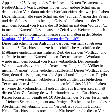
Apparat der 25. Ausgabe des Griechischen Neuen Testaments von
Nestle/Aland.
6
Von Eusebius gibt es noch andere Schriften, in
denen er den Vers dann mit dem Wortlaut zitiert, den wir jetzt haben.
Dabei stammen alle seine Schriften, die "auf den Namen des Vaters
und des Sohnes und des heiligen Geistes" enthalten, aus der Zeit
nach dem Konzil von Nicäa, die 18 Schriften mit dem Wortlaut "...
in meinem Namen" allesamt aus der Zeit davor. Weitere und auch
ausführlichere Informationen hierzu sind enthalten in der Studie
Matthäus 28,19 - "Taufe im Namen der Trinität?"
Diese Tatsachen geben Aufschluß darüber, was sich zugetragen
haben muß. Eusebius benutzte handschriftliche Abschriften des
Matthäusevangeliums aus früherer Zeit, die alle den Wortlaut "und
taufet sie in meinem Namen" hatten. Der trinitarische Wortlaut
wurde nach dem Konzil von Nicäa verbindlich. Der originale
Wortlaut war also vermutlich: "machet zu Jüngern alle Völker in
meinem Namen", ohne jeglichen Taufbefehl! Dieser Wortlaut ergibt
Sinn, denn das ist genau, was die Apostel und Jünger taten. Es gibt
lediglich zwei erhalten gebliebene Handschriften des biblischen
Textes aus dem 4. Jahrhundert, in denen Matthäus 28,19 enthalten
ist, keine der vorhandenen Handschriften aus früherer Zeit enthält
diesen Vers. Zu Anfang des 4. Jahrhunderts wurde Eusebius von
Kaiser Konstantin beauftragt, 50 Abschriften des Neuen Testaments
auf feinem Schreibpergament anzufertigen. Bis heute ist keine dieser
Abschriften aufgetaucht, und ihr Verbleib ist völlig im Dunkeln.
Neben Eusebius gibt es noch einige Kirchenväter, die diesen Vers