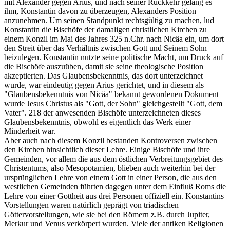
mit Alexander gegen Arius, und nach seiner Rückkehr gelang es
ihm, Konstantin davon zu überzeugen, Alexanders Position
anzunehmen. Um seinen Standpunkt rechtsgültig zu machen, lud
Konstantin die Bischöfe der damaligen christlichen Kirchen zu
einem Konzil im Mai des Jahres 325 n.Chr. nach Nicäa ein, um dort
den Streit über das Verhältnis zwischen Gott und Seinem Sohn
beizulegen. Konstantin nutzte seine politische Macht, um Druck auf
die Bischöfe auszuüben, damit sie seine theologische Position
akzeptierten. Das Glaubensbekenntnis, das dort unterzeichnet
wurde, war eindeutig gegen Arius gerichtet, und in diesem als
"Glaubensbekenntnis von Nicäa" bekannt gewordenen Dokument
wurde Jesus Christus als "Gott, der Sohn" gleichgestellt "Gott, dem
Vater". 218 der anwesenden Bischöfe unterzeichneten dieses
Glaubensbekenntnis, obwohl es eigentlich das Werk einer
Minderheit war.
Aber auch nach diesem Konzil bestanden Kontroversen zwischen
den Kirchen hinsichtlich dieser Lehre. Einige Bischöfe und ihre
Gemeinden, vor allem die aus dem östlichen Verbreitungsgebiet des
Christentums, also Mesopotamien, blieben auch weiterhin bei der
ursprünglichen Lehre von einem Gott in einer Person, die aus den
westlichen Gemeinden führten dagegen unter dem Einfluß Roms die
Lehre von einer Gottheit aus drei Personen offiziell ein. Konstantins
Vorstellungen waren natürlich geprägt von triadischen
Göttervorstellungen, wie sie bei den Römern z.B. durch Jupiter,
Merkur und Venus verkörpert wurden. Viele der antiken Religionen