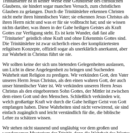
Trinitätslehre ist in keiner Weise eine Grundfeste des christlichen
Glaubens, sie hindert sogar manchen Versuch, zum christlichen
Glauben zu gelangen. Durch die Trinitätslehre erkennen Christen
nicht mehr ihren himmlischen Vater; sie erkennen Jesus Christus als
ihren Herrn nicht und was er für sie vollbracht hat; und sie wissen
nichts darüber, was ihnen in der Gabe heiligen Geistes als Kraft
Gottes zur Verfügung steht. Es ist kein Wunder, daß fast alle
"Trinitarier" geistlich ohne Kraft und ohne Erkenntnis Gottes sind.
Die Trinitätslehre ist zwar sicherlich eines der kompliziertesten
religiösen Konzepte, offiziell sogar als unerklärlich anerkannt, aber
zur Wahrheit in Christus führt sie nie.
Wir sollten keine der sich uns bietenden Gelegenheiten auslassen,
um Licht in diese Angelegenheit zu bringen und Suchenden
Wahrheit statt Religion zu predigen. Wir verkünden Gott, den Vater
unseres Herrn Jesus Christus, als den einen wahren Gott, der auch
unser himmlischer Vater ist. Wir verkünden unseren Herrn Jesus
Christus als den eingeborenen Sohn Gottes, der Mittler ist zwischen
dem einen Gott und den Menschen. Schließlich verkünden wir,
welch großartige Kraft wir durch die Gabe heiliger Geist von Gott
empfangen haben. Diese Wahrheiten sind nicht verwirrend, sie sind
einfach zugänglich und leicht verständlich für die, die biblische
Lehre zu schätzen wissen.
Wir stehen nicht staunend und ungläubig vor dem großen und