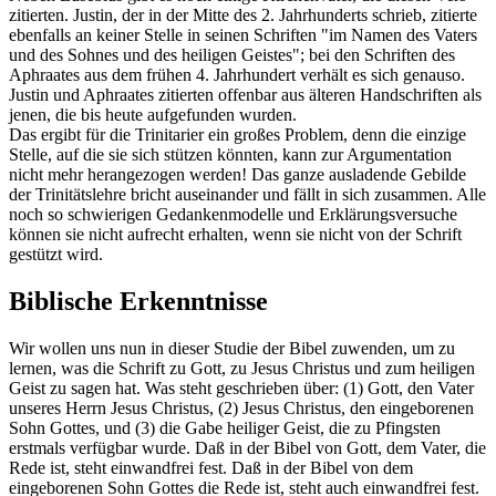
zitierten. Justin, der in der Mitte des 2. Jahrhunderts schrieb, zitierte
ebenfalls an keiner Stelle in seinen Schriften "im Namen des Vaters
und des Sohnes und des heiligen Geistes"; bei den Schriften des
Aphraates aus dem frühen 4. Jahrhundert verhält es sich genauso.
Justin und Aphraates zitierten offenbar aus älteren Handschriften als
jenen, die bis heute aufgefunden wurden.
Das ergibt für die Trinitarier ein großes Problem, denn die einzige
Stelle, auf die sie sich stützen könnten, kann zur Argumentation
nicht mehr herangezogen werden! Das ganze ausladende Gebilde
der Trinitätslehre bricht auseinander und fällt in sich zusammen. Alle
noch so schwierigen Gedankenmodelle und Erklärungsversuche
können sie nicht aufrecht erhalten, wenn sie nicht von der Schrift
gestützt wird.
Biblische Erkenntnisse
Wir wollen uns nun in dieser Studie der Bibel zuwenden, um zu
lernen, was die Schrift zu Gott, zu Jesus Christus und zum heiligen
Geist zu sagen hat. Was steht geschrieben über: (1) Gott, den Vater
unseres Herrn Jesus Christus, (2) Jesus Christus, den eingeborenen
Sohn Gottes, und (3) die Gabe heiliger Geist, die zu Pfingsten
erstmals verfügbar wurde. Daß in der Bibel von Gott, dem Vater, die
Rede ist, steht einwandfrei fest. Daß in der Bibel von dem
eingeborenen Sohn Gottes die Rede ist, steht auch einwandfrei fest.