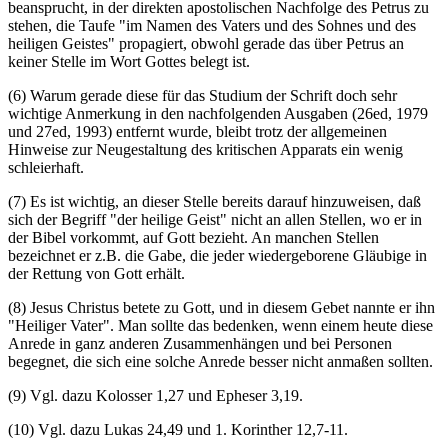
beansprucht, in der direkten apostolischen Nachfolge des Petrus zu
stehen, die Taufe "im Namen des Vaters und des Sohnes und des
heiligen Geistes" propagiert, obwohl gerade das über Petrus an
keiner Stelle im Wort Gottes belegt ist.
(6) Warum gerade diese für das Studium der Schrift doch sehr
wichtige Anmerkung in den nachfolgenden Ausgaben (26ed, 1979
und 27ed, 1993) entfernt wurde, bleibt trotz der allgemeinen
Hinweise zur Neugestaltung des kritischen Apparats ein wenig
schleierhaft.
(7) Es ist wichtig, an dieser Stelle bereits darauf hinzuweisen, daß
sich der Begriff "der heilige Geist" nicht an allen Stellen, wo er in
der Bibel vorkommt, auf Gott bezieht. An manchen Stellen
bezeichnet er z.B. die Gabe, die jeder wiedergeborene Gläubige in
der Rettung von Gott erhält.
(8) Jesus Christus betete zu Gott, und in diesem Gebet nannte er ihn
"Heiliger Vater". Man sollte das bedenken, wenn einem heute diese
Anrede in ganz anderen Zusammenhängen und bei Personen
begegnet, die sich eine solche Anrede besser nicht anmaßen sollten.
(9) Vgl. dazu Kolosser 1,27 und Epheser 3,19.
(10) Vgl. dazu Lukas 24,49 und 1. Korinther 12,7-11.