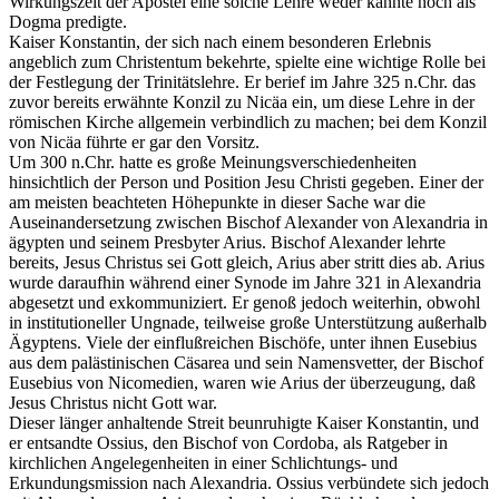
Wirkungszeit der Apostel eine solche Lehre weder kannte noch als
Dogma predigte.
Kaiser Konstantin, der sich nach einem besonderen Erlebnis
angeblich zum Christentum bekehrte, spielte eine wichtige Rolle bei
der Festlegung der Trinitätslehre. Er berief im Jahre 325 n.Chr. das
zuvor bereits erwähnte Konzil zu Nicäa ein, um diese Lehre in der
römischen Kirche allgemein verbindlich zu machen; bei dem Konzil
von Nicäa führte er gar den Vorsitz.
Um 300 n.Chr. hatte es große Meinungsverschiedenheiten
hinsichtlich der Person und Position Jesu Christi gegeben. Einer der
am meisten beachteten Höhepunkte in dieser Sache war die
Auseinandersetzung zwischen Bischof Alexander von Alexandria in
ägypten und seinem Presbyter Arius. Bischof Alexander lehrte
bereits, Jesus Christus sei Gott gleich, Arius aber stritt dies ab. Arius
wurde daraufhin während einer Synode im Jahre 321 in Alexandria
abgesetzt und exkommuniziert. Er genoß jedoch weiterhin, obwohl
in institutioneller Ungnade, teilweise große Unterstützung außerhalb
Ägyptens. Viele der einflußreichen Bischöfe, unter ihnen Eusebius
aus dem palästinischen Cäsarea und sein Namensvetter, der Bischof
Eusebius von Nicomedien, waren wie Arius der überzeugung, daß
Jesus Christus nicht Gott war.
Dieser länger anhaltende Streit beunruhigte Kaiser Konstantin, und
er entsandte Ossius, den Bischof von Cordoba, als Ratgeber in
kirchlichen Angelegenheiten in einer Schlichtungs- und
Erkundungsmission nach Alexandria. Ossius verbündete sich jedoch