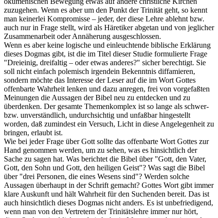
ökumenischen Bewegung etwas auf andere christliche Kirchen
zuzugehen. Wenn es aber um den Punkt der Trinität geht, so kennt
man keinerlei Kompromisse – jeder, der diese Lehre ablehnt bzw.
auch nur in Frage stellt, wird als Häretiker abgetan und von jeglicher
Zusammenarbeit oder Annäherung ausgeschlossen.
Wenn es aber keine logische und einleuchtende biblische Erklärung
dieses Dogmas gibt, ist die im Titel dieser Studie formulierte Frage
"Dreieinig, dreifaltig – oder etwas anderes?" sicher berechtigt. Sie
soll nicht einfach polemisch irgendein Bekenntnis diffamieren,
sondern möchte das Interesse der Leser auf die im Wort Gottes
offenbarte Wahrheit lenken und dazu anregen, frei von vorgefaßten
Meinungen die Aussagen der Bibel neu zu entdecken und zu
überdenken. Der gesamte Themenkomplex ist so lange als schwer-
bzw. unverständlich, undurchsichtig und unfaßbar hingestellt
worden, daß zumindest ein Versuch, Licht in diese Angelegenheit zu
bringen, erlaubt ist.
Wie bei jeder Frage über Gott sollte das offenbarte Wort Gottes zur
Hand genommen werden, um zu sehen, was es hinsichtlich der
Sache zu sagen hat. Was berichtet die Bibel über "Gott, den Vater,
Gott, den Sohn und Gott, den heiligen Geist"? Was sagt die Bibel
über "drei Personen, die eines Wesens sind"? Werden solche
Aussagen überhaupt in der Schrift gemacht? Gottes Wort gibt immer
klare Auskunft und hält Wahrheit für den Suchenden bereit. Das ist
auch hinsichtlich dieses Dogmas nicht anders. Es ist unbefriedigend,
wenn man von den Vertretern der Trinitätslehre immer nur hört,