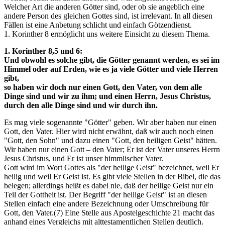
Welcher Art die anderen Götter sind, oder ob sie angeblich eine
andere Person des gleichen Gottes sind, ist irrelevant. In all diesen
Fällen ist eine Anbetung schlicht und einfach Götzendienst.
1. Korinther 8 ermöglicht uns weitere Einsicht zu diesem Thema.
1. Korinther 8,5 und 6:
Und obwohl es solche gibt, die Götter genannt werden, es sei im
Himmel oder auf Erden, wie es ja viele Götter und viele Herren
gibt,
so haben wir doch nur einen Gott, den Vater, von dem alle
Dinge sind und wir zu ihm; und einen Herrn, Jesus Christus,
durch den alle Dinge sind und wir durch ihn.
Es mag viele sogenannte "Götter" geben. Wir aber haben nur einen
Gott, den Vater. Hier wird nicht erwähnt, daß wir auch noch einen
"Gott, den Sohn" und dazu einen "Gott, den heiligen Geist" hätten.
Wir haben nur einen Gott – den Vater; Er ist der Vater unseres Herrn
Jesus Christus, und Er ist unser himmlischer Vater.
Gott wird im Wort Gottes als "der heilige Geist" bezeichnet, weil Er
heilig und weil Er Geist ist. Es gibt viele Stellen in der Bibel, die das
belegen; allerdings heißt es dabei nie, daß der heilige Geist nur ein
Teil der Gottheit ist. Der Begriff "der heilige Geist" ist an diesen
Stellen einfach eine andere Bezeichnung oder Umschreibung für
Gott, den Vater.(7) Eine Stelle aus Apostelgeschichte 21 macht das
anhand eines Vergleichs mit alttestamentlichen Stellen deutlich.