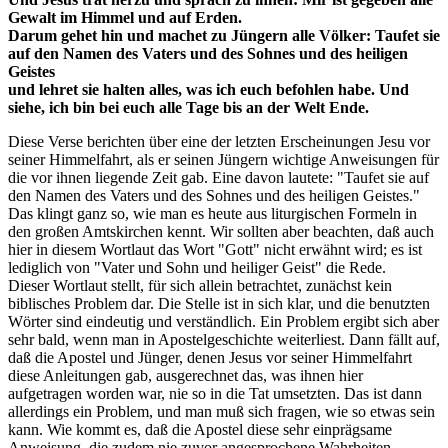
Gewalt im Himmel und auf Erden.
Darum gehet hin und machet zu Jüngern alle Völker: Taufet sie
auf den Namen des Vaters und des Sohnes und des heiligen
Geistes
und lehret sie halten alles, was ich euch befohlen habe. Und
siehe, ich bin bei euch alle Tage bis an der Welt Ende.
Diese Verse berichten über eine der letzten Erscheinungen Jesu vor
seiner Himmelfahrt, als er seinen Jüngern wichtige Anweisungen für
die vor ihnen liegende Zeit gab. Eine davon lautete: "Taufet sie auf
den Namen des Vaters und des Sohnes und des heiligen Geistes."
Das klingt ganz so, wie man es heute aus liturgischen Formeln in
den großen Amtskirchen kennt. Wir sollten aber beachten, daß auch
hier in diesem Wortlaut das Wort "Gott" nicht erwähnt wird; es ist
lediglich von "Vater und Sohn und heiliger Geist" die Rede.
Dieser Wortlaut stellt, für sich allein betrachtet, zunächst kein
biblisches Problem dar. Die Stelle ist in sich klar, und die benutzten
Wörter sind eindeutig und verständlich. Ein Problem ergibt sich aber
sehr bald, wenn man in Apostelgeschichte weiterliest. Dann fällt auf,
daß die Apostel und Jünger, denen Jesus vor seiner Himmelfahrt
diese Anleitungen gab, ausgerechnet das, was ihnen hier
aufgetragen worden war, nie so in die Tat umsetzten. Das ist dann
allerdings ein Problem, und man muß sich fragen, wie so etwas sein
kann. Wie kommt es, daß die Apostel diese sehr einprägsame
Anweisung, die zudem nie zuvor angesprochene Wahrheiten