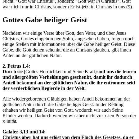
Nicht: "Gott war Christus", sondern: "Gott war
in
Christus". Gott
war nicht nur in Christus, sondern Er ist jetzt in Christus in uns.(9)
Gottes Gabe heiliger Geist
Nachdem wir einige Verse über Gott, den Vater, und über Jesus
Christus, Gottes eingeborenen Sohn, angesehen haben, folgen noch
einige Stellen mit Informationen über die Gabe heiliger Geist. Diese
Gabe, die Gott denen schenkt, die an Christus glauben, gibt ihnen
Anteil an der göttlichen Natur.
2. Petrus 1,4:
Durch sie
[Gottes Herrlichkeit und Seine Kraft]
sind uns die teuren
und allergrößten Verheißungen geschenkt, damit ihr dadurch
Anteil bekommt an der göttlichen Natur, die ihr entronnen seid
der verderblichen Begierde in der Welt.
Alle wiedergeborenen Gläubigen haben Anteil bekommen an der
göttlichen Natur durch die Gabe heiliger Geist. In der Rettung
erhalten wir heiligen Geist von Gott, wodurch wir auch Seine
Kinder werden. Dadurch werden wir aber nicht zur x-ten Person der
x-inität.
Galater 3,13 und 14:
Christus aber hat uns erlöst von dem Fluch des Gesetzes, da er