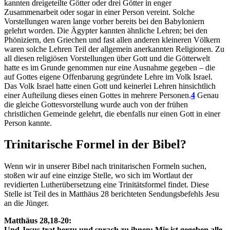
kannten dreigeteilte Götter oder drei Götter in enger
Zusammenarbeit oder sogar in einer Person vereint. Solche
Vorstellungen waren lange vorher bereits bei den Babyloniern
gelehrt worden. Die Ägypter kannten ähnliche Lehren; bei den
Phöniziern, den Griechen und fast allen anderen kleineren Völkern
waren solche Lehren Teil der allgemein anerkannten Religionen. Zu
all diesen religiösen Vorstellungen über Gott und die Götterwelt
hatte es im Grunde genommen nur eine Ausnahme gegeben – die
auf Gottes eigene Offenbarung gegründete Lehre im Volk Israel.
Das Volk Israel hatte einen Gott und keinerlei Lehren hinsichtlich
einer Aufteilung dieses einen Gottes in mehrere Personen.
4
Genau
die gleiche Gottesvorstellung wurde auch von der frühen
christlichen Gemeinde gelehrt, die ebenfalls nur einen Gott in einer
Person kannte.
Trinitarische Formel in der Bibel?
Wenn wir in unserer Bibel nach trinitarischen Formeln suchen,
stoßen wir auf eine einzige Stelle, wo sich im Wortlaut der
revidierten Lutherübersetzung eine Trinitätsformel findet. Diese
Stelle ist Teil des in Matthäus 28 berichteten Sendungsbefehls Jesu
an die Jünger.
Matthäus 28,18-20:
Und Jesus trat herzu und sprach zu ihnen: Mir ist gegeben alle