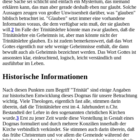
diese Sache sei schlicht und einfach ein Mysterium, das niemand
erklären kann, das man aber gerade deshalb eben nur glaubt. Solche
Aussagen zeugen von großer Unwissenheit darüber, was "glauben"
biblisch betrachtet ist. "Glauben" setzt immer eine vorhandene
Information voraus, die dem verfügbar sein muß, der sie glauben
will.
2
Im Falle der Trinitätslehre könnte man zwar glauben, daß die
Trinitätslehre ein Geheimnis ist, aber man könnte nicht der
Trinitätslehre glauben. Es ist zudem bemerkenswert, daß das Wort
Gottes eigentlich nur sehr wenige Geheimnisse enthält, die dann
bewußt auch als Geheimnis bezeichnet werden. Das Wort Gottes ist
ansonsten klar, einleuchtend, logisch, leicht verständlich und
ausführbar im Leben.
Historische Informationen
Nach diesen Punkten zum Begriff "Trinität" sind einige Angaben
zur historischen Entwicklung dieses Dogmas für unsere Betrachtung
wichtig. Viele Theologen, eigentlich fast alle, stimmen darin
überein, daß die Trinitätslehre erst im 4. Jahrhundert n.Chr.
Bestandteil der Lehre in den sogenannten christlichen Kirchen
wurde.
3
Erst zu jener Zeit wurde diese Vorstellung in Gestalt eines
Dogmas formuliert und durch mehrere Konzilien innerhalb der
Kirche verbindlich verkündet. Sie stimmen auch darin überein, daß
das frühe Christentum und vor allem die Gemeinde während der