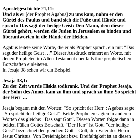
Apostelgeschichte 21,11:
Und als er
[der Prophet Agabus]
zu uns kam, nahm er den
Gürtel des Paulus und band sich die Füße und Hände und
sprach: Das sagt der heilige Geist: Den Mann, dem dieser
Gürtel gehört, werden die Juden in Jerusalem so binden und
überantworten in die Hände der Heiden.
Agabus leitete seine Worte, die er als Prophet sprach, ein mit: "Das
sagt der heilige Geist …" Dieser Ausdruck erinnert an Worte, mit
denen Propheten im Alten Testament ebenfalls ihre prophetischen
Botschaften einleiteten.
In Jesaja 38 sehen wir ein Beispiel.
Jesaja 38,1:
Zu der Zeit wurde Hiskia todkrank. Und der Prophet Jesaja,
der Sohn des Amoz, kam zu ihm und sprach zu ihm: So spricht
der Herr …
Jesaja begann mit den Worten: "So spricht der Herr"; Agabus sagte:
"So spricht der heilige Geist". Beide Propheten sagten in anderen
Worten das gleiche: "Das sagt Gott". Diesen Worten folgte dann in
beiden Fällen Gottes Botschaft. "Der Herr" ist Gott, "der heilige
Geist" bezeichnet den gleichen Gott – Gott, den Vater des Herrn
Jesus Christus. Von Dreieinigkeit bzw. Dreifaltigkeit ist an diesen