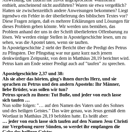
enthielt, anscheinend nicht ausführten? Waren sie etwa vergeßlich?
Hatten sie zwischenzeitlich andere Anweisungen bekommen? Liegt
irgendwo ein Fehler in der überlieferung des biblischen Textes vor?
Diese Fragen zeigen, daß es mehrere Erklärungen und Lösungen für
dieses Problem geben könnte. Wir werden uns bemühen, das
Problem anhand der uns in der Schrift überlieferten Offenbarung zu
lösen. Wir werden einige Stellen in Apostelgeschichte lesen, um zu
sehen, was die Apostel taten, wenn sie tauften.
In Apostelgeschichte 2 steht der Bericht über die Predigt des Petrus
zu Pfingsten. Der Pfingsttag war nur ganz kurz nach jenem
denkwürdigen Zeitpunkt, von dem in Matthäus 28,19 berichtet wird.
Petrus kam am Ende seiner Predigt auch auf "taufen" zu sprechen.
Apostelgeschichte 2,37 und 38:
Als sie aber das hörten, ging's ihnen durchs Herz, und sie
sprachen zu Petrus und den andern Aposteln: Ihr Männer,
liebe Brüder, was sollen wir tun?
Petrus sprach zu ihnen: Tut Buße, und jeder von euch lasse
sich taufen …
Nun sollte folgen: "… auf den Namen des Vaters und des Sohnes
und des heiligen Geistes." Das wäre genau, was Jesus gemäß dem
Wortlaut in Matthäus 28,19 befohlen hatte. Es heißt aber:
… jeder von euch lasse sich taufen auf den Namen Jesu Christi
zur Vergebung eurer Sünden, so werdet ihr empfangen die
Gabe des heiligen Geistes.