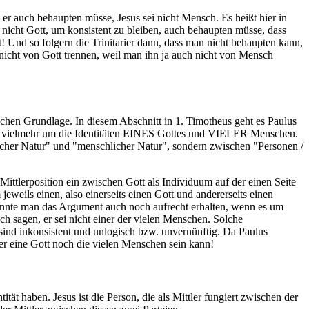
 er auch behaupten müsse, Jesus sei nicht Mensch. Es heißt hier in
i nicht Gott, um konsistent zu bleiben, auch behaupten müsse, dass
t! Und so folgern die Trinitarier dann, dass man nicht behaupten kann,
 nicht von Gott trennen, weil man ihn ja auch nicht von Mensch
lschen Grundlage. In diesem Abschnitt in 1. Timotheus geht es Paulus
eht vielmehr um die Identitäten EINES Gottes und VIELER Menschen.
tlicher Natur" und "menschlicher Natur", sondern zwischen "Personen /
 Mittlerposition ein zwischen Gott als Individuum auf der einen Seite
eweils einen, also einerseits einen Gott und andererseits einen
könnte man das Argument auch noch aufrecht erhalten, wenn es um
h sagen, er sei nicht einer der vielen Menschen. Solche
sind inkonsistent und unlogisch bzw. unvernünftig. Da Paulus
der eine Gott noch die vielen Menschen sein kann!
ät haben. Jesus ist die Person, die als Mittler fungiert zwischen der