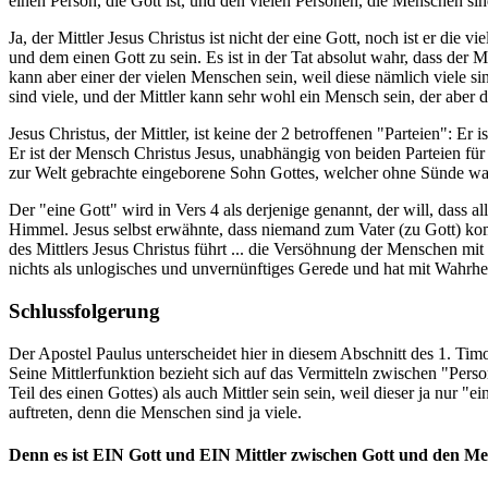
einen Person, die Gott ist, und den vielen Personen, die Menschen sind
Ja, der Mittler Jesus Christus ist nicht der eine Gott, noch ist er d
und dem einen Gott zu sein. Es ist in der Tat absolut wahr, dass der M
kann aber einer der vielen Menschen sein, weil diese nämlich viele s
sind viele, und der Mittler kann sehr wohl ein Mensch sein, der aber
Jesus Christus, der Mittler, ist keine der 2 betroffenen "Parteien": Er
Er ist der Mensch Christus Jesus, unabhängig von beiden Parteien für 
zur Welt gebrachte eingeborene Sohn Gottes, welcher ohne Sünde war 
Der "eine Gott" wird in Vers 4 als derjenige genannt, der will, dass 
Himmel. Jesus selbst erwähnte, dass niemand zum Vater (zu Gott) ko
des Mittlers Jesus Christus führt ... die Versöhnung der Menschen mi
nichts als unlogisches und unvernünftiges Gerede und hat mit Wahrheit
Schlussfolgerung
Der Apostel Paulus unterscheidet hier in diesem Abschnitt des 1. Tim
Seine Mittlerfunktion bezieht sich auf das Vermitteln zwischen "Person
Teil des einen Gottes) als auch Mittler sein sein, weil dieser ja nur 
auftreten, denn die Menschen sind ja viele.
Denn es ist EIN Gott und EIN Mittler zwischen Gott und den Me