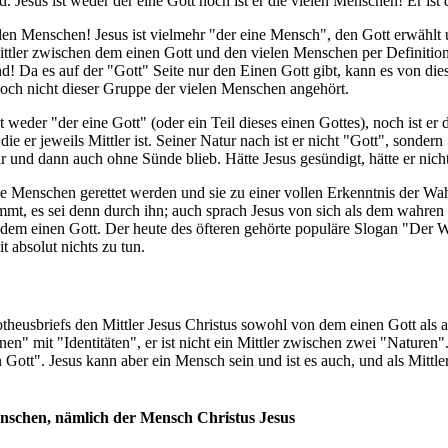
. Jesus ist weder der eine Gott noch ist er die vielen Menschen! Er ist 
ie vielen Menschen! Jesus ist vielmehr "der eine Mensch", den Gott erwä
ittler zwischen dem einen Gott und den vielen Menschen per Definition n
ind! Da es auf der "Gott" Seite nur den Einen Gott gibt, kann es von di
 doch nicht dieser Gruppe der vielen Menschen angehört.
 ist weder "der eine Gott" (oder ein Teil dieses einen Gottes), noch ist
die er jeweils Mittler ist. Seiner Natur nach ist er nicht "Gott", sond
und dann auch ohne Sünde blieb. Hätte Jesus gesündigt, hätte er nicht
alle Menschen gerettet werden und sie zu einer vollen Erkenntnis der Wah
mmt, es sei denn durch ihn; auch sprach Jesus von sich als dem wahre
t dem einen Gott. Der heute des öfteren gehörte populäre Slogan "Der W
 absolut nichts zu tun.
otheusbriefs den Mittler Jesus Christus sowohl von dem einen Gott als a
en" mit "Identitäten", er ist nicht ein Mittler zwischen zwei "Naturen"
"ein Gott". Jesus kann aber ein Mensch sein und ist es auch, und als Mit
nschen, nämlich der Mensch Christus Jesus