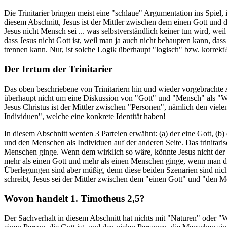
Die Trinitarier bringen meist eine "schlaue" Argumentation ins Spiel,
diesem Abschnitt, Jesus ist der Mittler zwischen dem einen Gott und d
Jesus nicht Mensch sei ... was selbstverständlich keiner tun wird, we
dass Jesus nicht Gott ist, weil man ja auch nicht behaupten kann, da
trennen kann. Nur, ist solche Logik überhaupt "logisch" bzw. korrekt
Der Irrtum der Trinitarier
Das oben beschriebene von Trinitariern hin und wieder vorgebrachte A
überhaupt nicht um eine Diskussion von "Gott" und "Mensch" als "W
Jesus Christus ist der Mittler zwischen "Personen", nämlich den viel
Individuen", welche eine konkrete Identität haben!
In diesem Abschnitt werden 3 Parteien erwähnt: (a) der eine Gott, (b)
und den Menschen als Individuen auf der anderen Seite. Das trinitaris
Menschen ginge. Wenn dem wirklich so wäre, könnte Jesus nicht der 
mehr als einen Gott und mehr als einen Menschen ginge, wenn man dann
Überlegungen sind aber müßig, denn diese beiden Szenarien sind nich
schreibt, Jesus sei der Mittler zwischen dem "einen Gott" und "den Me
Wovon handelt 1. Timotheus 2,5?
Der Sachverhalt in diesem Abschnitt hat nichts mit "Naturen" oder "We