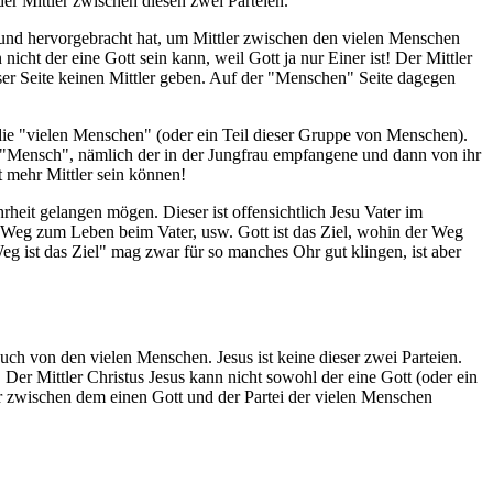
der Mittler zwischen diesen zwei Parteien.
hlt und hervorgebracht hat, um Mittler zwischen den vielen Menschen
icht der eine Gott sein kann, weil Gott ja nur Einer ist! Der Mittler
eser Seite keinen Mittler geben. Auf der "Menschen" Seite dagegen
 er die "vielen Menschen" (oder ein Teil dieser Gruppe von Menschen).
ern "Mensch", nämlich der in der Jungfrau empfangene und dann von ihr
 mehr Mittler sein können!
rheit gelangen mögen. Dieser ist offensichtlich Jesu Vater im
n Weg zum Leben beim Vater, usw. Gott ist das Ziel, wohin der Weg
eg ist das Ziel" mag zwar für so manches Ohr gut klingen, ist aber
uch von den vielen Menschen. Jesus ist keine dieser zwei Parteien.
. Der Mittler Christus Jesus kann nicht sowohl der eine Gott (oder ein
tler zwischen dem einen Gott und der Partei der vielen Menschen