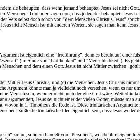
 indem sie behaupten, dass wenn jemand behauptet, Jesus sei nicht Gott,
en Menschen. Trinitarier sagen nun, dass jeder, der behauptet, Jesus se
il der Vers selbst doch schon von "dem Menschen Christus Jesus" sprich
ss Jesus nicht Mensch ist; mit anderen Worten, sie sagen man kann Jesus
?
rgument ist eigentlich eine "Irreführung", denn es beruht auf einer fa
esensart" (im Sinne von "Göttlichkeit" und "Menschlichkeit"). Es g
en Menschen und dem einen Gott. Jesus ist nicht Mittler zwischen "göt
 der Mittler Jesus Christus, und (c) die Menschen. Jesus Christus nimmt
che Argument könnte man ja vielleicht noch verstehen, wenn es nur um j
eine Mensch sein, wenn er nicht auch der eine Gott wäre. Weiterhin 
 argumentiert, Jesus sei nicht einer der vielen Götter, müsste man auc
t, wovon in 1. Timotheus die Rede ist. Diese trinitarischen Argumente 
nschen" süßte die trinitarische Idee eigentlich sein, dass Jesus weder 
sen" zu tun, sondern handelt von "Personen", welche ihre eigene Identit